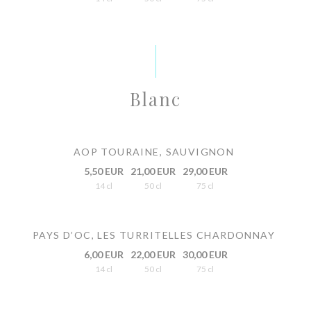
Blanc
AOP TOURAINE, SAUVIGNON
5,50 EUR
21,00 EUR
29,00 EUR
14 cl
50 cl
75 cl
PAYS D’OC, LES TURRITELLES CHARDONNAY
6,00 EUR
22,00 EUR
30,00 EUR
14 cl
50 cl
75 cl