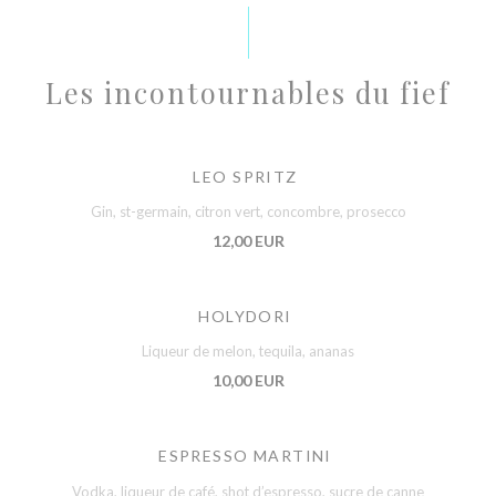
Les incontournables du fief
LEO SPRITZ
Gin, st-germain, citron vert, concombre, prosecco
12,00 EUR
HOLYDORI
Liqueur de melon, tequila, ananas
10,00 EUR
ESPRESSO MARTINI
Vodka, liqueur de café, shot d’espresso, sucre de canne