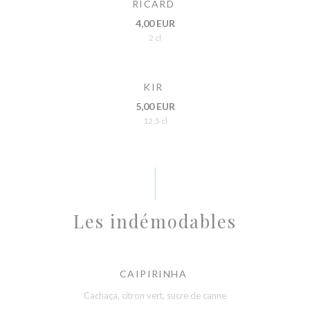
RICARD
4,00 EUR
2 cl
KIR
5,00 EUR
12,5 cl
Les indémodables
CAIPIRINHA
Cachaça, citron vert, sucre de canne