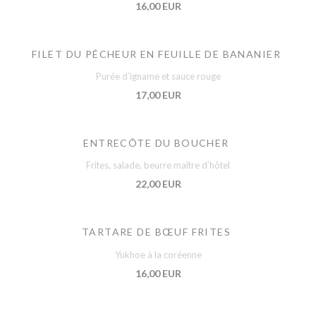
16,00 EUR
FILET DU PÉCHEUR EN FEUILLE DE BANANIER
Purée d’igname et sauce rouge
17,00 EUR
ENTRECÔTE DU BOUCHER
Frites, salade, beurre maître d’hôtel
22,00 EUR
TARTARE DE BŒUF FRITES
Yukhoe à la coréenne
16,00 EUR