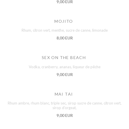
9,00 EUR
MOJITO
Rhum, citron vert, menthe, sucre de canne, limonade
8,00 EUR
SEX ON THE BEACH
Vodka, cranberry, ananas, liqueur de pêche
9,00 EUR
MAI TAI
Rhum ambre, rhum blanc, triple sec, sirop sucre de canne, citron vert,
sirop d’orgeat,
9,00 EUR