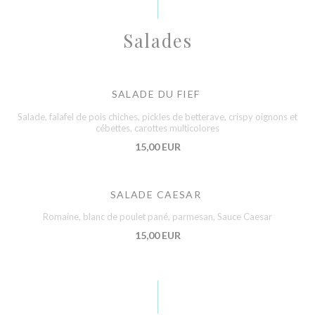
Salades
SALADE DU FIEF
Salade, falafel de pois chiches, pickles de betterave, crispy oignons et
cébettes, carottes multicolores
15,00 EUR
SALADE CAESAR
Romaine, blanc de poulet pané, parmesan, Sauce Caesar
15,00 EUR