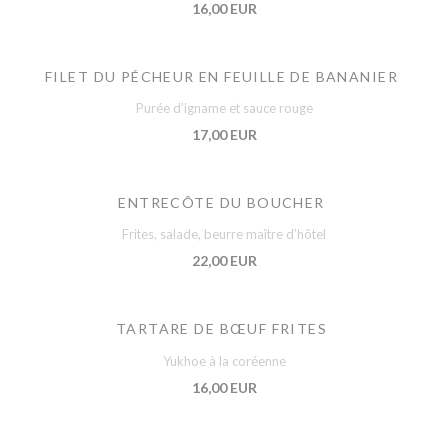
16,00 EUR
FILET DU PÉCHEUR EN FEUILLE DE BANANIER
Purée d’igname et sauce rouge
17,00 EUR
ENTRECÔTE DU BOUCHER
Frites, salade, beurre maître d’hôtel
22,00 EUR
TARTARE DE BŒUF FRITES
Yukhoe à la coréenne
16,00 EUR