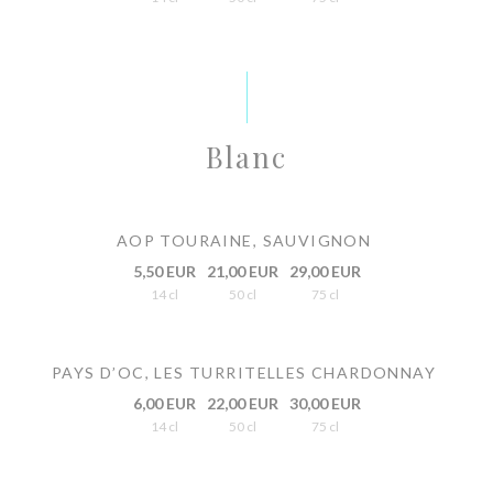
Blanc
AOP TOURAINE, SAUVIGNON
5,50 EUR
21,00 EUR
29,00 EUR
14 cl
50 cl
75 cl
PAYS D’OC, LES TURRITELLES CHARDONNAY
6,00 EUR
22,00 EUR
30,00 EUR
14 cl
50 cl
75 cl