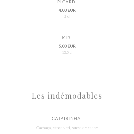
RICARD
4,00 EUR
2 cl
KIR
5,00 EUR
12,5 cl
Les indémodables
CAIPIRINHA
Cachaça, citron vert, sucre de canne