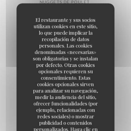
NUGGETS DE POULET
Sauce mafé
El restaurante y sus socios
8,00 EUR
utilizan cookies en este sitio,
lo que puede implicar la
recopilación de datos
PLANCHE MIXTE
personales. Las cookies
15,00 EUR
22,00 EUR
denominadas «necesarias»
son obligatorias y se instalan
por defecto. Otras cookies
MEZZE DU FIEF
opcionales requieren su
26,00 EUR
consentimiento. Estas
cookies opcionales sirven
para analizar su navegación,
STICKS DE MOZZARELLA
medir la audiencia del sitio,
ofrecer funcionalidades (por
sauce rouge
ejemplo, relacionadas con
6,00 EUR
redes sociales) o mostrar
publicidad o contenidos
personalizados. Haga clic en