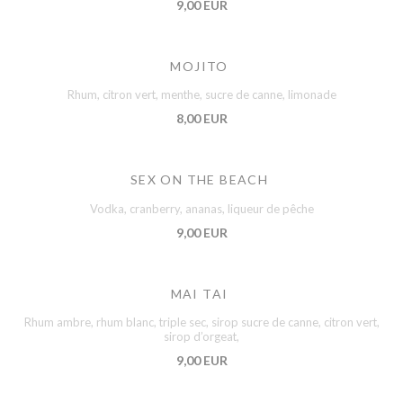
9,00 EUR
MOJITO
Rhum, citron vert, menthe, sucre de canne, limonade
8,00 EUR
SEX ON THE BEACH
Vodka, cranberry, ananas, liqueur de pêche
9,00 EUR
MAI TAI
Rhum ambre, rhum blanc, triple sec, sirop sucre de canne, citron vert,
sirop d’orgeat,
9,00 EUR