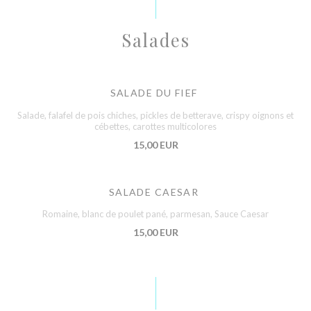
Salades
SALADE DU FIEF
Salade, falafel de pois chiches, pickles de betterave, crispy oignons et
cébettes, carottes multicolores
15,00 EUR
SALADE CAESAR
Romaine, blanc de poulet pané, parmesan, Sauce Caesar
15,00 EUR