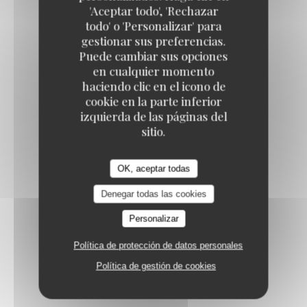
Le Fief
'Aceptar todo', 'Rechazar
todo' o 'Personalizar' para
gestionar sus preferencias.
Puede cambiar sus opciones
en cualquier momento
Carte des vins
haciendo clic en el icono de
cookie en la parte inferior
izquierda de las páginas del
sitio.
OK, aceptar todas
Rouge
Denegar todas las cookies
Personalizar
Política de protección de datos personales
BROUILLY, CHÂTEAU DE CORCELLES
Política de gestión de cookies
5,00 EUR
20,00 EUR
28,00 EUR
14 cl
50 cl
75 cl