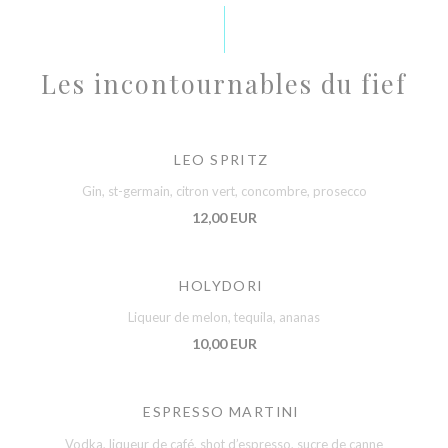
Les incontournables du fief
LEO SPRITZ
Gin, st-germain, citron vert, concombre, prosecco
12,00 EUR
HOLYDORI
Liqueur de melon, tequila, ananas
10,00 EUR
ESPRESSO MARTINI
Vodka, liqueur de café, shot d’espresso, sucre de canne