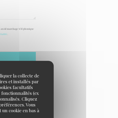
tion au démarchage téléphonique
tialité
.
iquer la collecte de
res et installés par
okies facultatifs
 fonctionnalités (ex
sonnalisés. Cliquez
 préférences. Vous
 un cookie en bas à