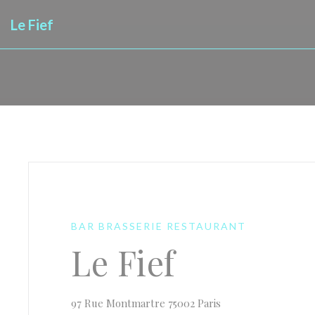
Personnalisation de vos choix en matière de cookies
Le Fief
BAR BRASSERIE RESTAURANT
Le Fief
((ouvre une nouvell
97 Rue Montmartre 75002 Paris