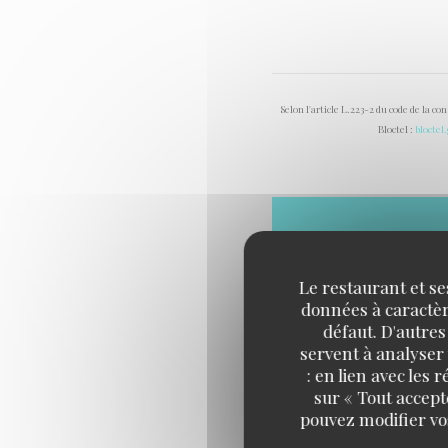
Selon l'article L.223-2 du code de la c
Bloctel :
bloctel
Le restaurant et se
données à caractère
défaut. D'autres
servent à analyser 
: en lien avec les
sur « Tout accept
pouvez modifier vo