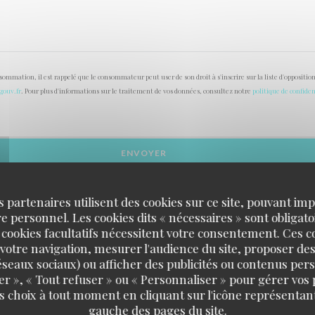
onsommation, il est rappelé que le consommateur peut user de son droit à s'inscrire sur la liste d'opposi
.gouv.fr
. Pour plus d'informations sur le traitement de vos données, consultez notre
politique de confiden
s partenaires utilisent des cookies sur ce site, pouvant impl
 personnel. Les cookies dits « nécessaires » sont obligatoi
 cookies facultatifs nécessitent votre consentement. Ces co
votre navigation, mesurer l'audience du site, proposer des
 réseaux sociaux) ou afficher des publicités ou contenus per
er », « Tout refuser » ou « Personnaliser » pour gérer vos
s choix à tout moment en cliquant sur l'icône représentant
Le Fief
gauche des pages du site.