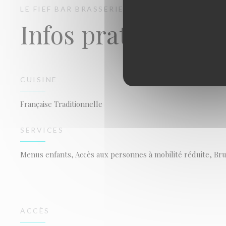
LE FIEF
BAR BRASSERIE RESTAURANT
PARIS
Infos pratiques
CUISINE
Française Traditionnelle
SERVICES
Menus enfants, Accès aux personnes à mobilité réduite, Brun
ACCÈS